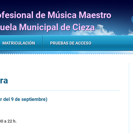
ofesional de Música Maestro
uela Municipal de Cieza
MATRICULACIÓN
PRUEBAS DE ACCESO
ra
ir del 9 de septiembre)
30 a 22 h.